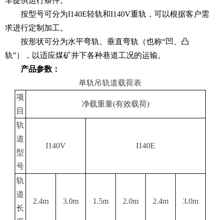
车提供运行条件。
按型号可分为
I140E轻轨
和
I140V重轨
，可以根据客户需
求进行定制加工。
按形状可分为水平弯轨、垂直弯轨（也称“凹、凸
轨”），以适应煤矿井下各种巷道工况的运输。
产品参数：
单轨吊轨道载荷表
项
净载重量(有效载荷)
目
轨
道
I140V
I140E
型
号
轨
道
2.4m
3.0m
1.5m
2.0m
2.4m
3.0m
长