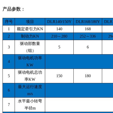
产品参数：
序号
项目
DLR140/150Y
DLR168/180Y
DLR1
1
额定牵引力KN
140
168
2
制动力KN
210～280
252～336
29
驱动部数量
3
5
6
（组）
驱动电机功率
4
KW
驱动电机总功
5
150
180
率KW
最大运行速度
6
m/s
水平最小转弯
7
半径m