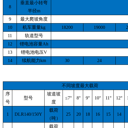
垂直最小转弯
8
半径m
9
最大爬坡角度
10
机车重量kg
18200
19000
11
轨道型号
12
锂电池容量Ah
13
锂电池电压V
14
续航能力km
30
24
不同坡度最大载荷
序
坡道坡
型号
≤7°
8°
9°
10°
11°
12°
号
度
载荷
1
DLR140/150Y
25
20
18
16
15
14
（吨）
载荷